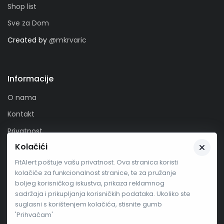
Shop list
Sve za Dom
Created by
@mkrvaric
Informacije
O nama
Kontakt
Privatnost
Kolačići
Zaprati nas
FitAlert poštuje vašu privatnost. Ova stranica koristi
kolačiće za funkcionalnost stranice, te za pružanje
boljeg korisničkog iskustva, prikaza reklamnog
sadržaja i prikupljanja korisničkih podataka. Ukoliko ste
suglasni s korištenjem kolačića, stisnite gumb
'Prihvaćam'