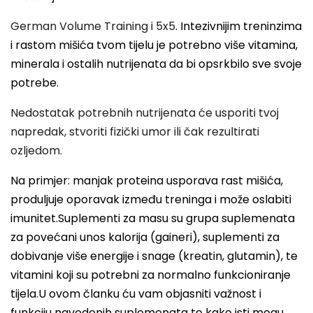
German Volume Training i 5x5
. Intezivnijim treninzima
i rastom mišića tvom tijelu je potrebno više vitamina,
minerala i ostalih nutrijenata da bi opsrkbilo sve svoje
potrebe.
Nedostatak potrebnih nutrijenata će usporiti tvoj
napredak, stvoriti fizički umor ili čak rezultirati
ozljedom.
Na primjer: manjak proteina usporava rast mišića,
produljuje oporavak između treninga i može oslabiti
imunitet.Suplementi za masu su grupa suplemenata
za povećani unos kalorija (gaineri), suplementi za
dobivanje više energije i snage (kreatin, glutamin), te
vitamini koji su potrebni za normalno funkcioniranje
tijela.U ovom članku ću vam objasniti važnost i
funkciju navedenih suplemenata te kako isti mogu