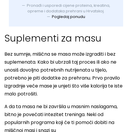
Pronađi i usporedi cijene proteina, kreatina,
opreme i dodataka prehrani u Hrvatskoj.
Pogledaj ponudu
Suplementi za masu
Bez sumnje, mišićna se masa može izgraditi i bez
suplemenata. Kako bi ubrzali taj proces ili ako ne
unosiš dovoljno potrebnih nutrijenata u tijelo,
potrebno je piti dodatke za prehranu. Prvo pravilo
izgradnje veće mase je unjeti što više kalorija te iste
malo potrošiti.
A da ta masa ne bi završila u masnim naslagama,
bitno je povećati intezitet treninga. Neki od
popularnih programa koji će ti pomoći dobiti na
mišićnoj masi i snazi su