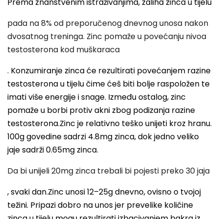
Prema znanstvenim istraživanjima, zaliha zinca u tijelu
pada na 8% od preporučenog dnevnog unosa nakon
dvosatnog treninga. Zinc pomaže u povećanju nivoa
testosterona kod muškaraca
. Konzumiranje zinca će rezultirati povećanjem razine
testosterona u tijelu čime ćeš biti bolje raspoložen te
imati više energije i snage. Između ostalog, zinc
pomaže u borbi protiv akni zbog podizanja razine
testosterona.Zinc je relativno teško unijeti kroz hranu.
100g govedine sadrzi 4.8mg zinca, dok jedno veliko
jaje sadrži 0.65mg zinca.
Da bi unijeli 20mg zinca trebali bi pojesti preko 30 jaja
, svaki dan.Zinc unosi 12–25g dnevno, ovisno o tvojoj
težini. Pripazi dobro na unos jer prevelike količine
zinca u tijelu mogu rezultirati izbacivanjem bakra iz