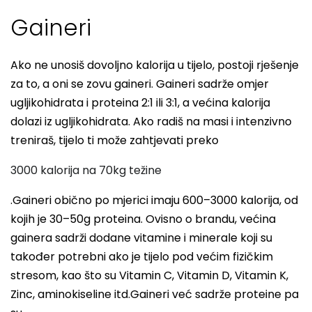
Gaineri
Ako ne unosiš dovoljno kalorija u tijelo, postoji rješenje
za to, a oni se zovu gaineri. Gaineri sadrže omjer
ugljikohidrata i proteina 2:1 ili 3:1, a većina kalorija
dolazi iz ugljikohidrata. Ako radiš na masi i intenzivno
treniraš, tijelo ti može zahtjevati preko
3000 kalorija na 70kg težine
.Gaineri obično po mjerici imaju 600–3000 kalorija, od
kojih je 30–50g proteina. Ovisno o brandu, većina
gainera sadrži dodane vitamine i minerale koji su
također potrebni ako je tijelo pod većim fizičkim
stresom, kao što su Vitamin C, Vitamin D, Vitamin K,
Zinc, aminokiseline itd.Gaineri već sadrže proteine pa