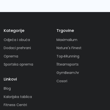
Kategorije
Trgovine
Odjeća i obuća
Maximalium
Dodaci prehrani
Nature's Finest
Oprema
Top4Running
Sportska oprema
11teamsports
GymBeam.hr
Linkovi
Cosori
Blog
Kalorijska tablica
Fitness Centri