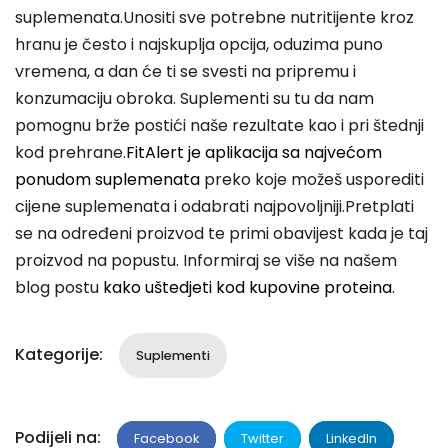
suplemenata.Unositi sve potrebne nutritijente kroz
hranu je često i najskuplja opcija, oduzima puno
vremena, a dan će ti se svesti na pripremu i
konzumaciju obroka. Suplementi su tu da nam
pomognu brže postići naše rezultate kao i pri štednji
kod prehrane.
FitAlert je aplikacija sa najvećom
ponudom suplemenata
preko koje možeš
usporediti
cijene suplemenata
i odabrati najpovoljniji.Pretplati
se na određeni proizvod te
primi obavijest kada je taj
proizvod na popustu
. Informiraj se više na našem
blog postu
kako uštedjeti kod kupovine proteina
.
Kategorije:
Suplementi
Podijeli na:
Facebook
Twitter
LinkedIn