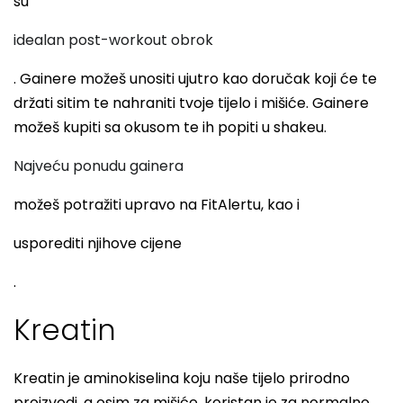
su
idealan post-workout obrok
. Gainere možeš unositi ujutro kao doručak koji će te
držati sitim te nahraniti tvoje tijelo i mišiće. Gainere
možeš kupiti sa okusom te ih popiti u shakeu.
Najveću ponudu gainera
možeš potražiti upravo na FitAlertu, kao i
usporediti njihove cijene
.
Kreatin
Kreatin je aminokiselina koju naše tijelo prirodno
proizvodi, a osim za mišiće, koristan je za normalno