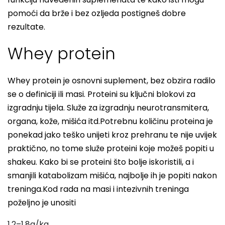
pomoći da brže i bez ozljeda postigneš dobre
rezultate.
Whey protein
Whey protein je osnovni suplement, bez obzira radilo
se o definiciji ili masi. Proteini su ključni blokovi za
izgradnju tijela. Služe za izgradnju neurotransmitera,
organa, kože, mišića itd.Potrebnu količinu proteina je
ponekad jako teško unijeti kroz prehranu te nije uvijek
praktično, no tome služe proteini koje možeš popiti u
shakeu. Kako bi se proteini što bolje iskoristili, a i
smanjili katabolizam mišića, najbolje ih je popiti nakon
treninga.Kod rada na masi i intezivnih treninga
poželjno je unositi
1.2–1.8g/kg