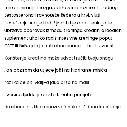
funkcioniranje mozga, održavanje razine slobodnog
testosterona i ravnoteže šećera u krvi. Služi
povećanju snage i izdržljivosti tijekom treninga te
ubrzava oporavak između treninga.Kreatin je idealan
suplement ukoliko radiš intezivne treninge poput
GVT ili 5x5, gdje je potrebna snaga i eksplozivnost.
Korištenje kreatina može udvostručiti tvoju snagu
, a s obzirom da utječe još i na hidriranje mišića,
razlika će biti vidljiva jako brzo na masi
. Većina ljudi koji koriste kreatin primjete
drastične razlike u snazi već nakon 7 dana korištenja
.