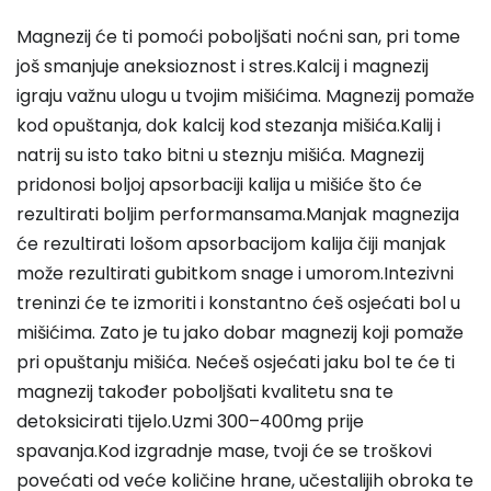
Magnezij će ti pomoći poboljšati noćni san, pri tome
još smanjuje aneksioznost i stres
.Kalcij i magnezij
igraju važnu ulogu u tvojim mišićima. Magnezij pomaže
kod opuštanja, dok kalcij kod stezanja mišića.Kalij i
natrij su isto tako bitni u steznju mišića.
Magnezij
pridonosi boljoj apsorbaciji kalija
u mišiće što će
rezultirati boljim performansama.Manjak magnezija
će rezultirati lošom apsorbacijom kalija čiji manjak
može rezultirati gubitkom snage i umorom.Intezivni
treninzi će te izmoriti i konstantno ćeš osjećati bol u
mišićima. Zato je tu jako dobar magnezij koji pomaže
pri opuštanju mišića. Nećeš osjećati jaku bol te će ti
magnezij također poboljšati kvalitetu sna te
detoksicirati tijelo.Uzmi 300–400mg prije
spavanja.Kod izgradnje mase, tvoji će se troškovi
povećati od veće količine hrane, učestalijih obroka te