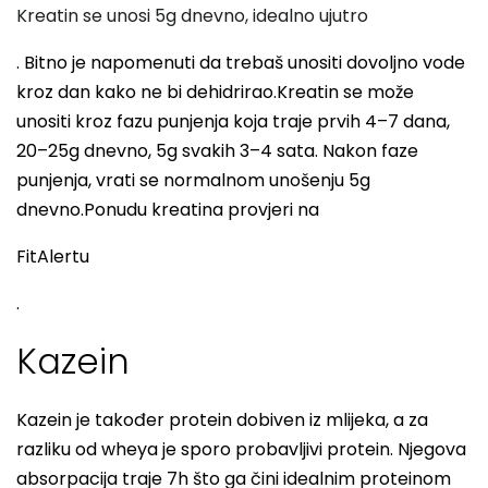
Kreatin se unosi 5g dnevno, idealno ujutro
. Bitno je napomenuti da trebaš unositi dovoljno vode
kroz dan kako ne bi dehidrirao.Kreatin se može
unositi kroz fazu punjenja koja traje prvih 4–7 dana,
20–25g dnevno, 5g svakih 3–4 sata. Nakon faze
punjenja, vrati se normalnom unošenju 5g
dnevno.Ponudu kreatina provjeri na
FitAlertu
.
Kazein
Kazein je također protein dobiven iz mlijeka, a za
razliku od wheya je sporo probavljivi protein. Njegova
absorpacija traje 7h što ga čini idealnim proteinom