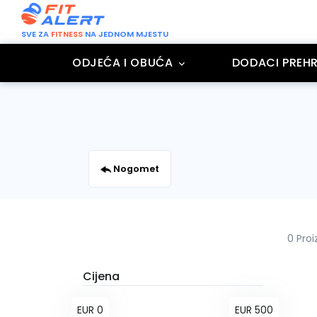
SVE ZA
FITNESS
NA JEDNOM MJESTU
ODJEĆA I OBUĆA
DODACI PREHR
Nogomet
0 Pro
Cijena
EUR 0
EUR 500