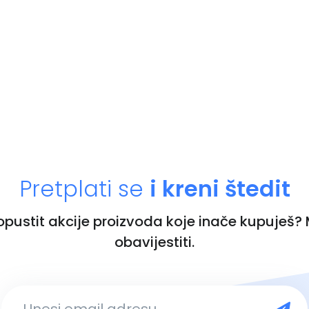
Pretplati se
i kreni štedit
ropustit akcije proizvoda koje inače kupuješ?
obavijestiti.
Unesi email adresu