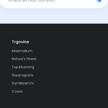
Trgovine
Maximalium
Nature's Finest
Top4Running
11teamsports
GymBeam.hr
Cosori