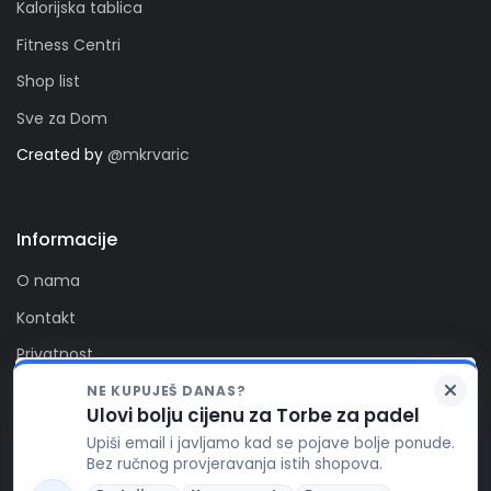
Kalorijska tablica
Fitness Centri
Shop list
Sve za Dom
Created by
@mkrvaric
Informacije
O nama
Kontakt
Privatnost
Kolačići
NE KUPUJEŠ DANAS?
Zaprati nas
Ulovi bolju cijenu za Torbe za padel
FitAlert poštuje vašu privatnost. Ova stranica koristi
Upiši email i javljamo kad se pojave bolje ponude.
kolačiće za funkcionalnost stranice, te za pružanje
Bez ručnog provjeravanja istih shopova.
boljeg korisničkog iskustva, prikaza reklamnog