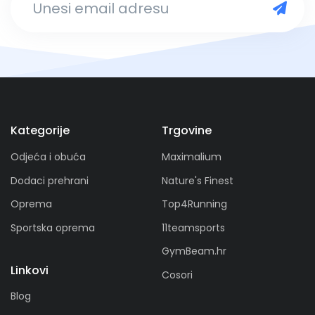
Kategorije
Trgovine
Odjeća i obuća
Maximalium
Dodaci prehrani
Nature's Finest
Oprema
Top4Running
Sportska oprema
11teamsports
GymBeam.hr
Linkovi
Cosori
Blog