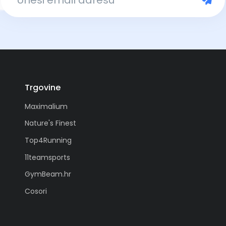
Trgovine
Maximalium
Nature's Finest
Top4Running
11teamsports
GymBeam.hr
Cosori