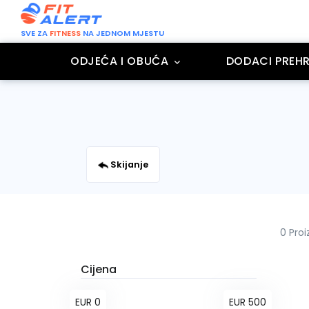
SVE ZA
FITNESS
NA JEDNOM MJESTU
ODJEĆA I OBUĆA
DODACI PREHR
Skijanje
0 Pro
Cijena
EUR 0
EUR 500