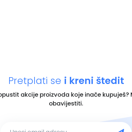
Pretplati se
i kreni štedit
ropustit akcije proizvoda koje inače kupuješ?
obavijestiti.
Unesi email adresu