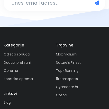
Kategorije
Trgovine
Odjeća i obuća
Maximalium
Dodaci prehrani
Nature's Finest
Oprema
Top4Running
Sportska oprema
11teamsports
GymBeam.hr
Linkovi
Cosori
Blog