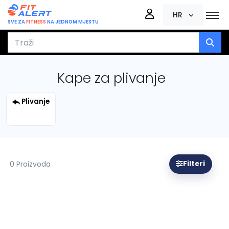
HR
SVE ZA
FITNESS
NA JEDNOM MJESTU
Kape za plivanje
Plivanje
0 Proizvoda
Filteri