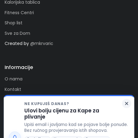
Kalorijska tablica
Fitness Centri
Shop list
Sve za Dom
Created by
@mkrvaric
Informacije
O nama
Kontakt
Privatnost
NE KUPUJEŠ DANAS?
Kolačići
Ulovi bolju cijenu za Kape za
Zaprati nas
plivanje
FitAlert poštuje vašu privatnost. Ova stranica koristi
Upiši email i javljamo kad se pojave bolje ponude.
kolačiće za funkcionalnost stranice, te za pružanje
Bez ručnog provjeravanja istih shopova.
boljeg korisničkog iskustva, prikaza reklamnog