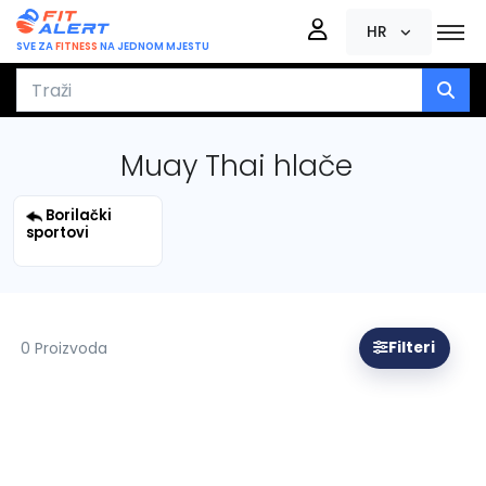
HR
SVE ZA
FITNESS
NA JEDNOM MJESTU
Muay Thai hlače
Borilački
sportovi
0 Proizvoda
Filteri