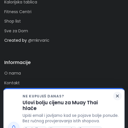
Kalorijska tablica
Fitness Centri
Shop list
Sve za Dom
Created by
@mkrvaric
Informacije
O nama
Kontakt
Privatnost
NE KUPUJEŠ DANAS?
Kolačići
Ulovi bolju cijenu za Muay Thai
Zaprati nas
hlače
FitAlert poštuje vašu privatnost. Ova stranica koristi
Upiši email i javljamo kad se pojave bolje ponude.
kolačiće za funkcionalnost stranice, te za pružanje
Bez ručnog provjeravanja istih shopova.
boljeg korisničkog iskustva, prikaza reklamnog