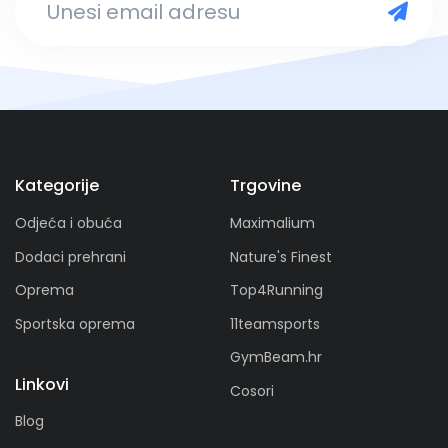
Kategorije
Trgovine
Odjeća i obuća
Maximalium
Dodaci prehrani
Nature's Finest
Oprema
Top4Running
Sportska oprema
11teamsports
GymBeam.hr
Linkovi
Cosori
Blog