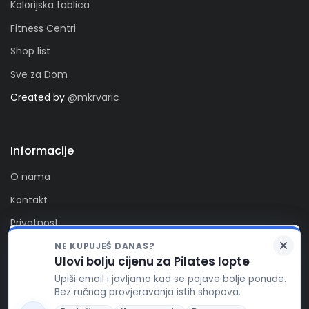
Kalorijska tablica
Fitness Centri
Shop list
Sve za Dom
Created by
@mkrvaric
Informacije
O nama
Kontakt
Privatnost
Kolačići
NE KUPUJEŠ DANAS?
Zaprati nas
Ulovi bolju cijenu za Pilates lopte
FitAlert poštuje vašu privatnost. Ova stranica koristi
Upiši email i javljamo kad se pojave bolje ponude.
kolačiće za funkcionalnost stranice, te za pružanje
Bez ručnog provjeravanja istih shopova.
boljeg korisničkog iskustva, prikaza reklamnog