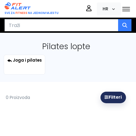
HR
SVE ZA
FITNESS
NA JEDNOM MJESTU
Pilates lopte
Joga i pilates
0 Proizvoda
Filteri