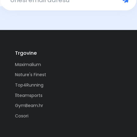
Trgovine
Maximalium
Nature's Finest
Top4Running
11teamsports
GymBeam.hr
Cosori