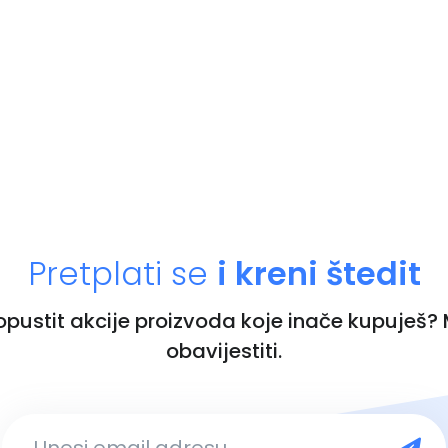
Pretplati se
i kreni štedit
ropustit akcije proizvoda koje inače kupuješ?
obavijestiti.
Unesi email adresu