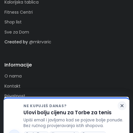
Kalorijska tablica
Fitness Centri
Shop list
Sve za Dom
Created by
@mkrvaric
Informacije
O nama
Kontakt
Privatnost
Kolačići
NE KUPUJEŠ DANAS?
Zaprati nas
Ulovi bolju cijenu za Torbe za tenis
FitAlert poštuje vašu privatnost. Ova stranica koristi
Upiši email i javljamo kad se pojave bolje ponude.
kolačiće za funkcionalnost stranice, te za pružanje
Bez ručnog provjeravanja istih shopova.
boljeg korisničkog iskustva, prikaza reklamnog