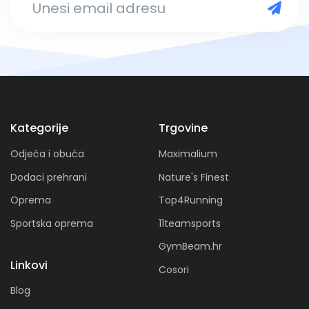
Kategorije
Trgovine
Odjeća i obuća
Maximalium
Dodaci prehrani
Nature's Finest
Oprema
Top4Running
Sportska oprema
11teamsports
GymBeam.hr
Linkovi
Cosori
Blog