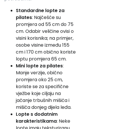
Standardne lopte za
pilates
: Najčešće su
promjera od 55 cm do 75
cm. Odabir veličine ovisi o
visini korisnika; na primjer,
osobe visine između 155
cm i 170 cm obično koriste
loptu promjera 65 cm.
Mini lopte za pilates
:
Manje verzije, obično
promjera oko 25 cm,
koriste se za specifične
vježbe koje ciljaju na
jačanje trbušnih mišića i
mišića donjeg dijela leđa.
Lopte s dodatnim
karakteristikama
: Neke
lopte imaju teksturiranu