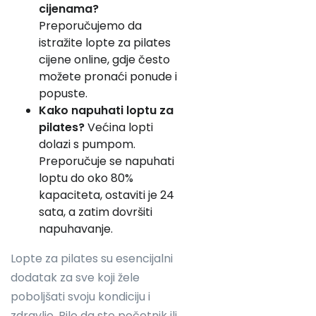
cijenama?
Preporučujemo da
istražite lopte za pilates
cijene online, gdje često
možete pronaći ponude i
popuste.
Kako napuhati loptu za
pilates?
Većina lopti
dolazi s pumpom.
Preporučuje se napuhati
loptu do oko 80%
kapaciteta, ostaviti je 24
sata, a zatim dovršiti
napuhavanje.
Lopte za pilates su esencijalni
dodatak za sve koji žele
poboljšati svoju kondiciju i
zdravlje. Bilo da ste početnik ili