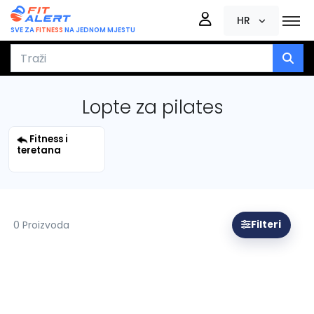
HR
SVE ZA
FITNESS
NA JEDNOM MJESTU
Lopte za pilates
Fitness i
teretana
0 Proizvoda
Filteri