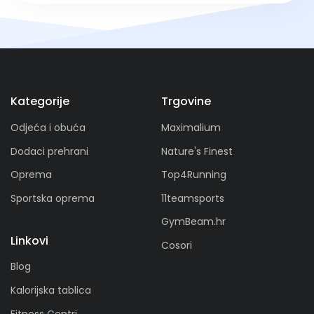
Kategorije
Trgovine
Odjeća i obuća
Maximalium
Dodaci prehrani
Nature's Finest
Oprema
Top4Running
Sportska oprema
11teamsports
GymBeam.hr
Linkovi
Cosori
Blog
Kalorijska tablica
Fitness Centri