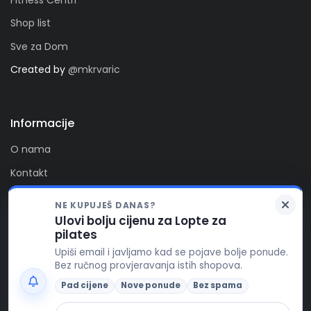
Shop list
Sve za Dom
Created by
@mkrvaric
Informacije
O nama
Kontakt
Privatnost
NE KUPUJEŠ DANAS?
Kolačići
Ulovi bolju cijenu za Lopte za
Zaprati nas
pilates
FitAlert poštuje vašu privatnost. Ova stranica koristi
Upiši email i javljamo kad se pojave bolje ponude.
kolačiće za funkcionalnost stranice, te za pružanje
Bez ručnog provjeravanja istih shopova.
boljeg korisničkog iskustva, prikaza reklamnog
sadržaja i prikupljanja korisničkih podataka. Ukoliko ste
Pad cijene
Nove ponude
Bez spama
suglasni s korištenjem kolačića, stisnite gumb