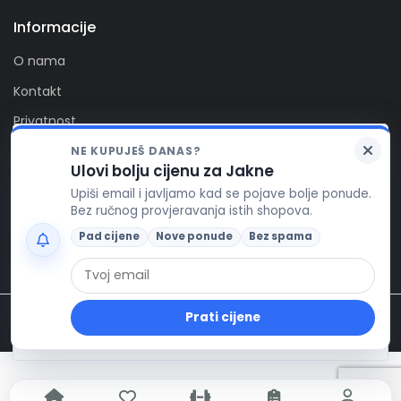
Informacije
O nama
Kontakt
Privatnost
Kolačići
NE KUPUJEŠ DANAS?
Zaprati nas
Ulovi bolju cijenu za Jakne
FitAlert poštuje vašu privatnost. Ova stranica koristi
Upiši email i javljamo kad se pojave bolje ponude.
kolačiće za funkcionalnost stranice, te za pružanje
Bez ručnog provjeravanja istih shopova.
boljeg korisničkog iskustva, prikaza reklamnog
sadržaja i prikupljanja korisničkih podataka. Ukoliko ste
Pad cijene
Nove ponude
Bez spama
suglasni s korištenjem kolačića, stisnite gumb
'Prihvaćam'
Pročitaj više
FITALERT
.me
Prati cijene
© Fitalert 2026.
Prihvaćam