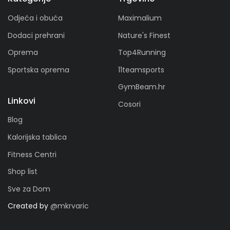
Odjeća i obuća
Maximalium
Dodaci prehrani
Nature's Finest
Oprema
Top4Running
Sportska oprema
11teamsports
GymBeam.hr
Linkovi
Cosori
Blog
Kalorijska tablica
Fitness Centri
Shop list
Sve za Dom
Created by
@mkrvaric