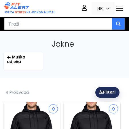
HR
SVE ZA
FITNESS
NA JEDNOM MJESTU
Jakne
Muška
odjeća
4 Proizvoda
Filteri