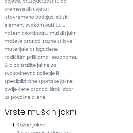
odjeće, pružajući zaštitu od
vremenskih uvjeta i
istovremeno dodajući stilski
element svakom outfitu. U
našem asortimanu muških jakni,
možete pronaći razne stilove i
materijale prilagođene
različitim prilikama i sezonama.
Bilo da tražite jakne za
svakodnevno nošenje ili
specijalizirane sportske jakne,
ovdje ćete pronaći širok izbor
uz povoljne cijene.
Vrste muških jakni
Kožne jakne
:
Bezvremenski klasik koji