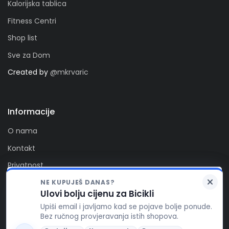
Kalorijska tablica
Fitness Centri
Shop list
Sve za Dom
Created by
@mkrvaric
Informacije
O nama
Kontakt
Privatnost
Kolačići
NE KUPUJEŠ DANAS?
Zaprati nas
Ulovi bolju cijenu za Bicikli
FitAlert poštuje vašu privatnost. Ova stranica koristi
Upiši email i javljamo kad se pojave bolje ponude.
kolačiće za funkcionalnost stranice, te za pružanje
Bez ručnog provjeravanja istih shopova.
boljeg korisničkog iskustva, prikaza reklamnog