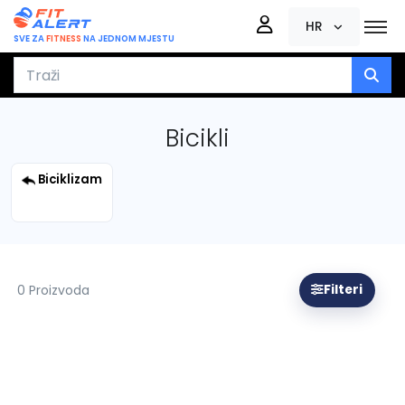
HR
SVE ZA
FITNESS
NA JEDNOM MJESTU
Bicikli
Biciklizam
0 Proizvoda
Filteri