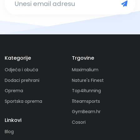
Kategorije
Trgovine
Odjeća i obuća
Maximalium
Dodaci prehrani
Nature's Finest
Oprema
Top4Running
Sportska oprema
11teamsports
GymBeam.hr
Linkovi
Cosori
Blog