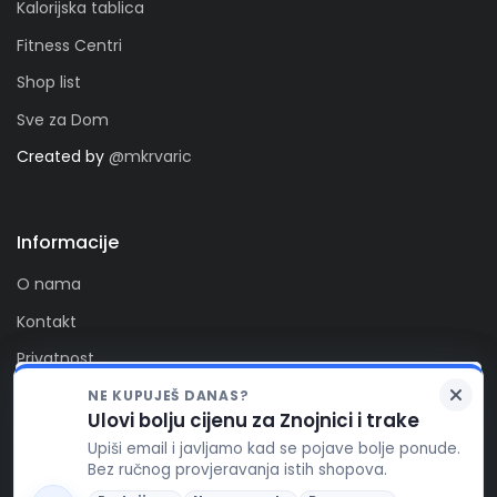
Kalorijska tablica
Fitness Centri
Shop list
Sve za Dom
Created by
@mkrvaric
Informacije
O nama
Kontakt
Privatnost
Kolačići
NE KUPUJEŠ DANAS?
Zaprati nas
Ulovi bolju cijenu za Znojnici i trake
FitAlert poštuje vašu privatnost. Ova stranica koristi
Upiši email i javljamo kad se pojave bolje ponude.
kolačiće za funkcionalnost stranice, te za pružanje
Bez ručnog provjeravanja istih shopova.
boljeg korisničkog iskustva, prikaza reklamnog