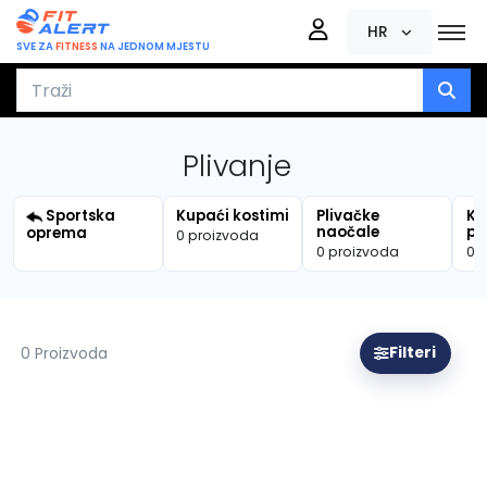
HR
SVE ZA
FITNESS
NA JEDNOM MJESTU
Plivanje
Sportska
Kupaći kostimi
Plivačke
Ka
naočale
pl
oprema
0 proizvoda
0 proizvoda
0 
0 Proizvoda
Filteri