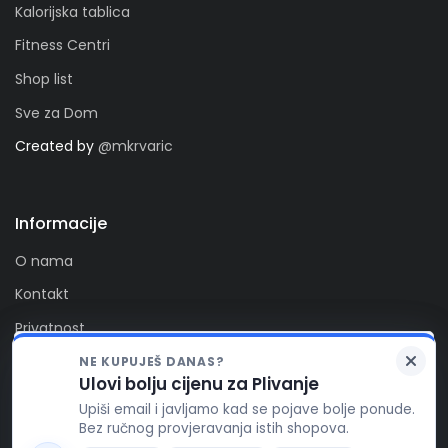
Kalorijska tablica
Fitness Centri
Shop list
Sve za Dom
Created by
@mkrvaric
Informacije
O nama
Kontakt
Privatnost
Kolačići
NE KUPUJEŠ DANAS?
Zaprati nas
Ulovi bolju cijenu za Plivanje
FitAlert poštuje vašu privatnost. Ova stranica koristi
Upiši email i javljamo kad se pojave bolje ponude.
kolačiće za funkcionalnost stranice, te za pružanje
Bez ručnog provjeravanja istih shopova.
boljeg korisničkog iskustva, prikaza reklamnog