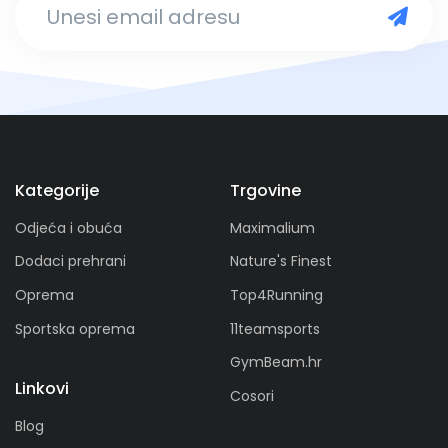
Kategorije
Trgovine
Odjeća i obuća
Maximalium
Dodaci prehrani
Nature's Finest
Oprema
Top4Running
Sportska oprema
11teamsports
GymBeam.hr
Linkovi
Cosori
Blog