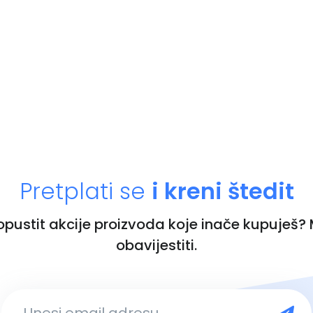
Pretplati se
i kreni štedit
ropustit akcije proizvoda koje inače kupuješ?
obavijestiti.
Unesi email adresu