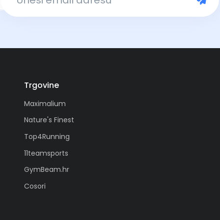
Trgovine
Maximalium
Nature's Finest
Top4Running
11teamsports
GymBeam.hr
Cosori