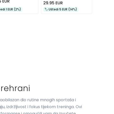
5 EUR
29.95 EUR
štedi 1 EUR (2%)
🏷️️ Uštedi 5 EUR (14%)
rehrani
aobilazan dio rutine mnogih sportaša i
u, izdržljivost i fokus tijekom treninga. Ovi
erformanse i omogućili vam da izvučete