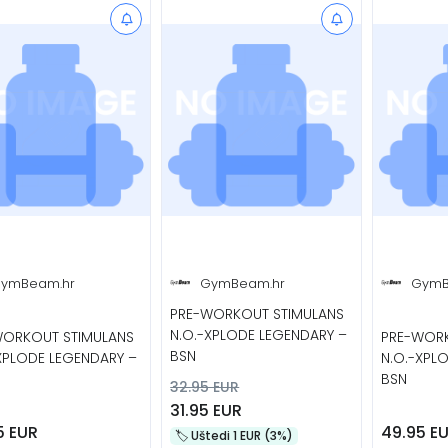
ymBeam.hr
GymBeam.hr
GymB
PRE-WORKOUT STIMULANS
N.O.-XPLODE LEGENDARY –
WORKOUT STIMULANS
PRE-WORK
BSN
XPLODE LEGENDARY –
N.O.-XPL
BSN
32.95 EUR
31.95 EUR
5 EUR
49.95 E
🏷️️ Uštedi 1 EUR (3%)