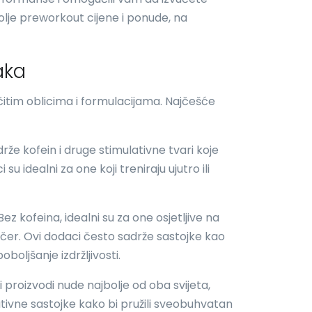
olje preworkout cijene i ponude, na
aka
čitim oblicima i formulacijama. Najčešće
drže kofein i druge stimulativne tvari koje
su idealni za one koji treniraju ujutro ili
 Bez kofeina, idealni su za one osjetljive na
večer. Ovi dodaci često sadrže sastojke kao
oboljšanje izdržljivosti.
vi proizvodi nude najbolje od oba svijeta,
ativne sastojke kako bi pružili sveobuhvatan