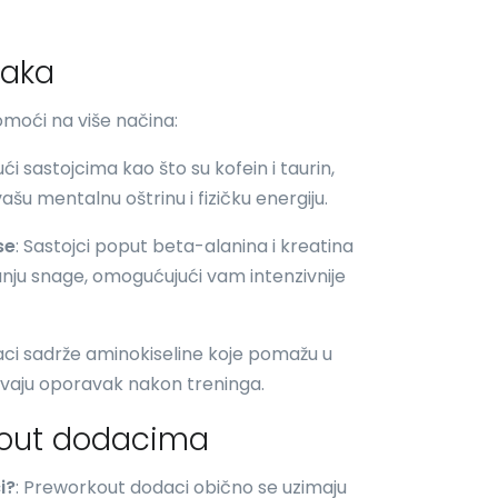
taka
oći na više načina:
ući sastojcima kao što su kofein i taurin,
u mentalnu oštrinu i fizičku energiju.
se
: Sastojci poput beta-alanina i kreatina
nju snage, omogućujući vam intenzivnije
aci sadrže aminokiseline koje pomažu u
avaju oporavak nakon treninga.
kout dodacima
i?
: Preworkout dodaci obično se uzimaju