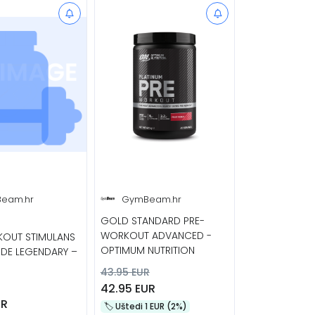
eam.hr
GymBeam.hr
GOLD STANDARD PRE-
WORKOUT ADVANCED -
OUT STIMULANS
OPTIMUM NUTRITION
ODE LEGENDARY –
43.95 EUR
42.95 EUR
UR
🏷️️ Uštedi 1 EUR (2%)