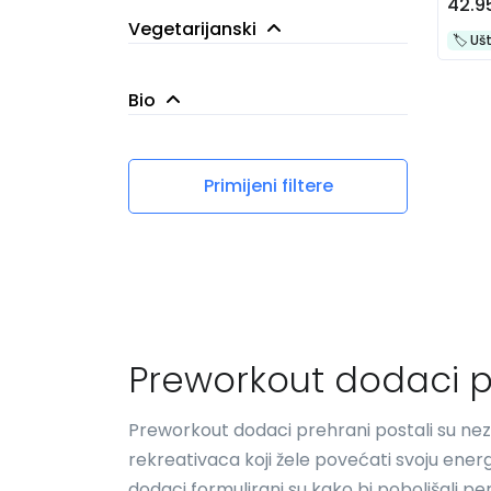
Ne
42.9
15
Vegetarijanski
Da
17
🏷️️ U
Ne
11
Bio
Da
21
Ne
32
Primijeni filtere
Preworkout dodaci p
Preworkout dodaci prehrani postali su nez
rekreativaca koji žele povećati svoju energij
dodaci formulirani su kako bi poboljšali p