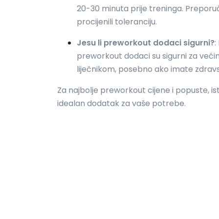
20-30 minuta prije treninga. Prepor
procijenili toleranciju.
Jesu li preworkout dodaci sigurni?
:
preworkout dodaci su sigurni za većinu
liječnikom, posebno ako imate zdravs
Za najbolje preworkout cijene i popuste, is
idealan dodatak za vaše potrebe.