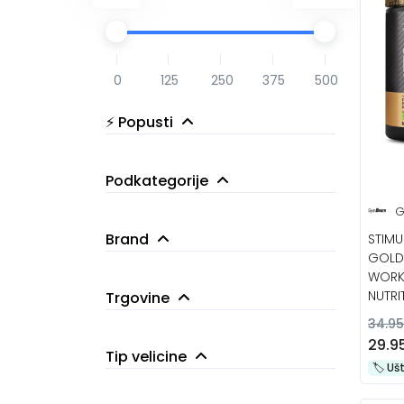
0
125
250
375
500
⚡️ Popusti
Popusti iznad 1%
6
Podkategorije
Popusti iznad 10%
1
G
Brand
STIMU
GOLD
WORK
NUTRI
Trgovine
34.95
Optimum Nutrition
4
GymBeam.hr
10
29.9
Tip velicine
BSN
6
🏷️️ U
32