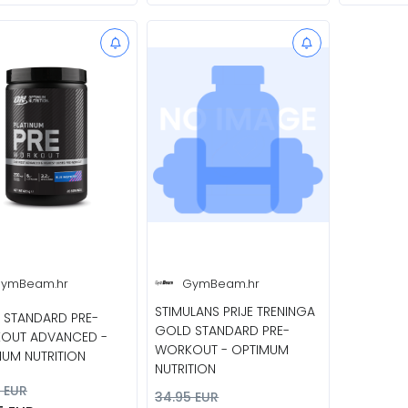
ymBeam.hr
GymBeam.hr
STIMULANS PRIJE TRENINGA
 STANDARD PRE-
GOLD STANDARD PRE-
OUT ADVANCED -
WORKOUT - OPTIMUM
UM NUTRITION
NUTRITION
 EUR
34.95 EUR