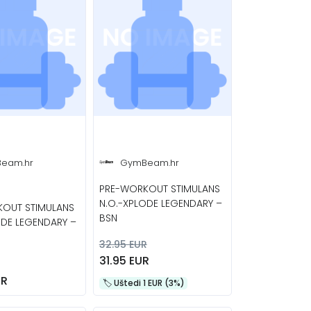
eam.hr
GymBeam.hr
PRE-WORKOUT STIMULANS
N.O.-XPLODE LEGENDARY –
OUT STIMULANS
BSN
ODE LEGENDARY –
32.95 EUR
31.95 EUR
UR
🏷️️ Uštedi 1 EUR (3%)