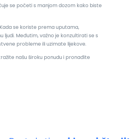
učuje se početi s manjom dozom kako biste
 Kada se koriste prema uputama,
 ljudi. Međutim, važno je konzultirati se s
tvene probleme ili uzimate lijekove.
tražite našu široku ponudu i pronađite