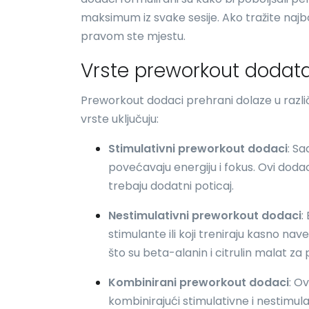
maksimum iz svake sesije. Ako tražite najb
pravom ste mjestu.
Vrste preworkout dodat
Preworkout dodaci prehrani dolaze u razli
vrste uključuju:
Stimulativni preworkout dodaci
: Sa
povećavaju energiju i fokus. Ovi dodaci 
trebaju dodatni poticaj.
Nestimulativni preworkout dodaci
:
stimulante ili koji treniraju kasno na
što su beta-alanin i citrulin malat za p
Kombinirani preworkout dodaci
: O
kombinirajući stimulativne i nestimul