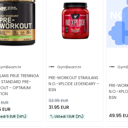
ymBeam.hr
GymBeam.hr
GymB
LANS PRIJE TRENINGA
PRE-WORKOUT STIMULANS
 STANDARD PRE-
N.O.-XPLODE LEGENDARY –
PRE-WORK
OUT - OPTIMUM
BSN
N.O.-XPL
TION
BSN
32.95 EUR
 EUR
31.95 EUR
5 EUR
49.95 E
štedi 5 EUR (14%)
🏷️️ Uštedi 1 EUR (3%)