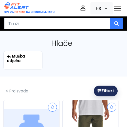
HR
SVE ZA
FITNESS
NA JEDNOM MJESTU
Hlače
Muška
odjeća
4 Proizvoda
Filteri