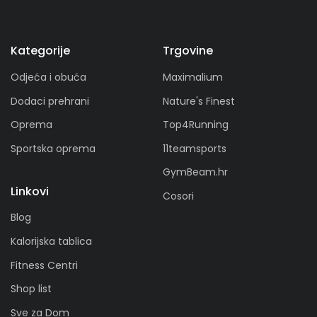
Kategorije
Trgovine
Odjeća i obuća
Maximalium
Dodaci prehrani
Nature's Finest
Oprema
Top4Running
Sportska oprema
11teamsports
GymBeam.hr
Linkovi
Cosori
Blog
Kalorijska tablica
Fitness Centri
Shop list
Sve za Dom