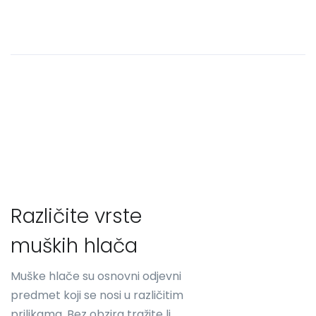
Različite vrste
muških hlača
Muške hlače su osnovni odjevni
predmet koji se nosi u različitim
prilikama. Bez obzira tražite li