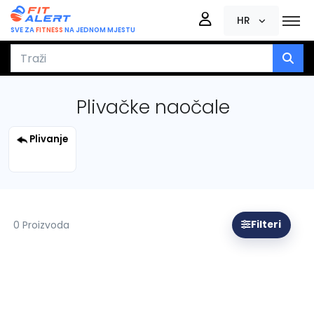
HR
SVE ZA
FITNESS
NA JEDNOM MJESTU
Plivačke naočale
Plivanje
0 Proizvoda
Filteri