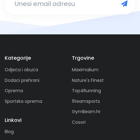
Kategorije
Trgovine
Odjeća i obuća
Maximalium
Dodaci prehrani
Nature's Finest
Oprema
Top4Running
Sportska oprema
11teamsports
GymBeam.hr
Linkovi
Cosori
Blog