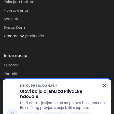
Kalorijska tablica
Fitness Centri
Shop list
Sve za Dom
Created by
@mkrvaric
Informacije
O nama
Kontakt
Privatnost
NE KUPUJEŠ DANAS?
Kolačići
Ulovi bolju cijenu za Plivačke
Zaprati nas
naočale
FitAlert poštuje vašu privatnost. Ova stranica koristi
Upiši email i javljamo kad se pojave bolje ponude.
kolačiće za funkcionalnost stranice, te za pružanje
Bez ručnog provjeravanja istih shopova.
boljeg korisničkog iskustva, prikaza reklamnog