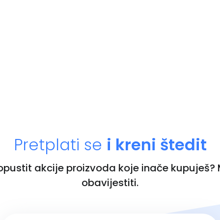
Pretplati se
i kreni štedit
ropustit akcije proizvoda koje inače kupuješ?
obavijestiti.
Unesi email adresu