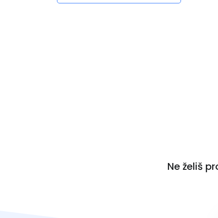
Kuhala i posuđe
Više
Ne želiš p