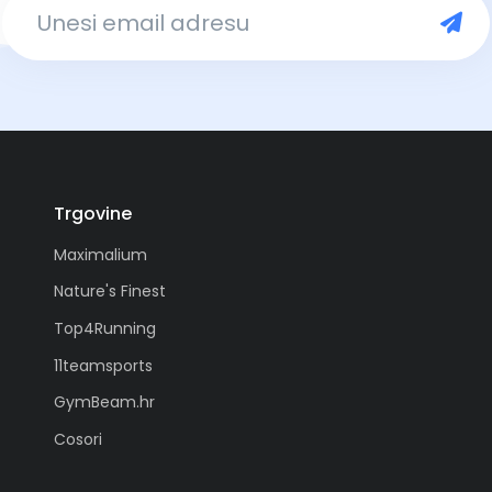
Trgovine
Maximalium
Nature's Finest
Top4Running
11teamsports
GymBeam.hr
Cosori