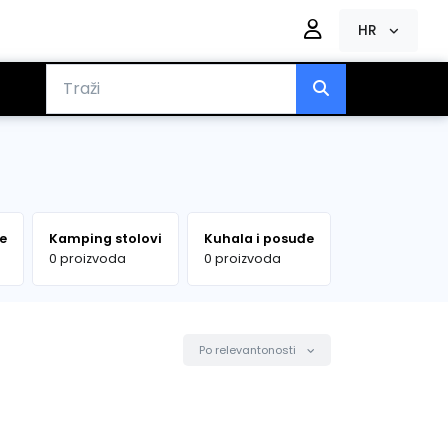
HR
e
Kamping stolovi
Kuhala i posuđe
Hladnjaci i t
0 proizvoda
0 proizvoda
0 proizvoda
Po relevantonosti