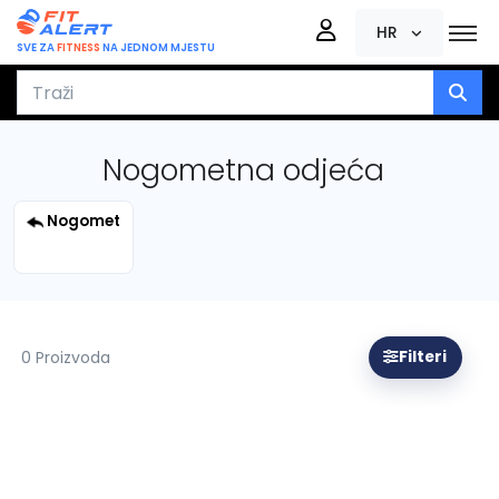
HR
SVE ZA
FITNESS
NA JEDNOM MJESTU
Nogometna odjeća
Nogomet
0 Proizvoda
Filteri