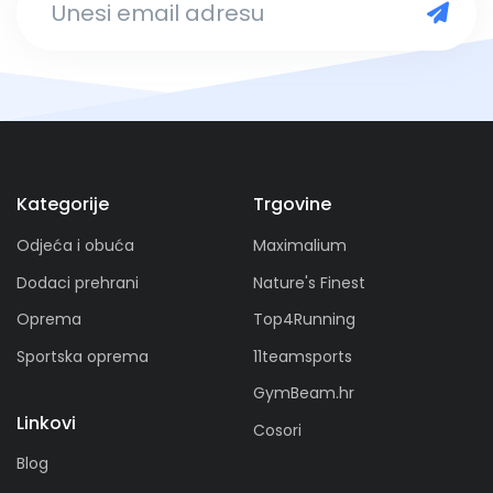
Kategorije
Trgovine
Odjeća i obuća
Maximalium
Dodaci prehrani
Nature's Finest
Oprema
Top4Running
Sportska oprema
11teamsports
GymBeam.hr
Linkovi
Cosori
Blog