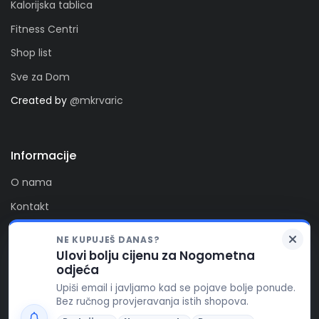
Kalorijska tablica
Fitness Centri
Shop list
Sve za Dom
Created by
@mkrvaric
Informacije
O nama
Kontakt
Privatnost
NE KUPUJEŠ DANAS?
Kolačići
Ulovi bolju cijenu za Nogometna
Zaprati nas
odjeća
FitAlert poštuje vašu privatnost. Ova stranica koristi
Upiši email i javljamo kad se pojave bolje ponude.
kolačiće za funkcionalnost stranice, te za pružanje
Bez ručnog provjeravanja istih shopova.
boljeg korisničkog iskustva, prikaza reklamnog