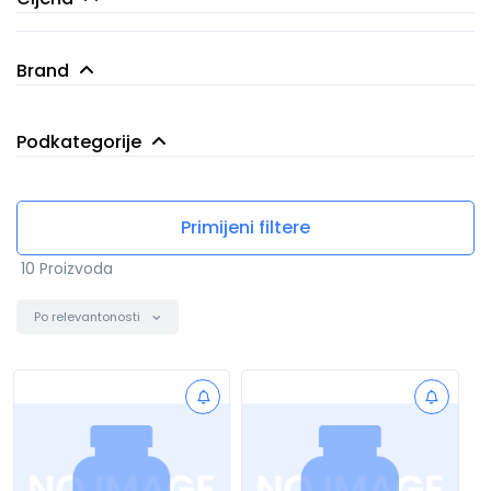
EUR 0
EUR 2 000
Brand
Cosori
Podkategorije
0
500
1 000
1 500
2 000
Friteze na vrući zrak
Primijeni filtere
10 Proizvoda
Po relevantonosti