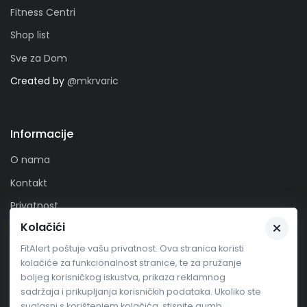
Fitness Centri
Shop list
Sve za Dom
Created by
@mkrvaric
Informacije
O nama
Kontakt
Privatnost
Kolačići
Zaprati nas
FitAlert poštuje vašu privatnost. Ova stranica koristi
kolačiće za funkcionalnost stranice, te za pružanje
boljeg korisničkog iskustva, prikaza reklamnog
sadržaja i prikupljanja korisničkih podataka. Ukoliko ste
suglasni s korištenjem kolačića, stisnite gumb