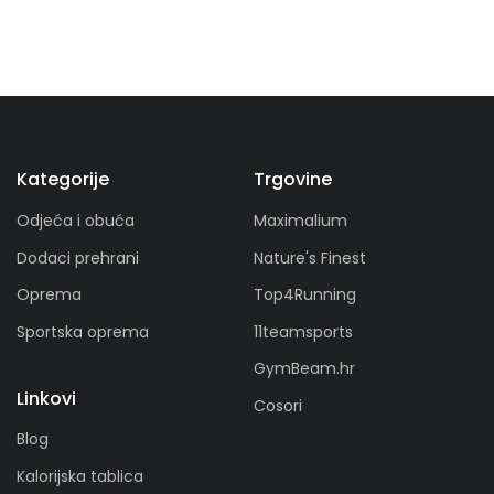
Kategorije
Trgovine
Odjeća i obuća
Maximalium
Dodaci prehrani
Nature's Finest
Oprema
Top4Running
Sportska oprema
11teamsports
GymBeam.hr
Linkovi
Cosori
Blog
Kalorijska tablica