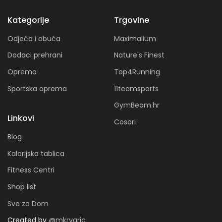
Kategorije
Trgovine
Odjeća i obuća
Maximalium
Dodaci prehrani
Nature's Finest
Oprema
Top4Running
Sportska oprema
11teamsports
GymBeam.hr
Linkovi
Cosori
Blog
Kalorijska tablica
Fitness Centri
Shop list
Sve za Dom
Created by
@mkrvaric