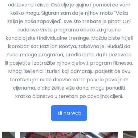
održavano i čisto. Osoblje je sjajno i pomoći će vam
koliko mogu. Siguran sam da je njihov moto "Vaša
želja je naša zapovijed", sve što trebate je pitati. Oni
nude sve vrste programa obuke za grupne
kondicicijske i individualne treninge. Možda biste htjeli
isprobati sat Bazilian Bootya, zabavno je! Budući da
nude mnogo programa, predlažemo da ih pozovete
ili posjetite i zatražite njihov cjelovit program fitnessa.
Mnogi iseljenici i turisti koji odmaraju posjetit će ovu
teretanu jer nude dnevne karte po vrlo povoljnim
cijenama, a ako želite više dana, mogu ponuditi
kratko članstvo u teretani po povoljnoj cijeni.
Idi na web