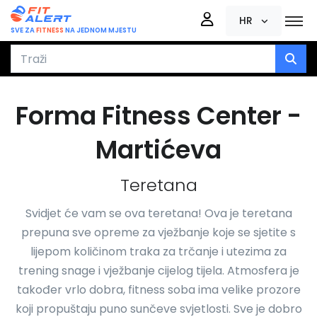
HR
SVE ZA
FITNESS
NA JEDNOM MJESTU
Forma Fitness Center -
Martićeva
Teretana
Svidjet će vam se ova teretana! Ova je teretana
prepuna sve opreme za vježbanje koje se sjetite s
lijepom količinom traka za trčanje i utezima za
trening snage i vježbanje cijelog tijela. Atmosfera je
također vrlo dobra, fitness soba ima velike prozore
koji propuštaju puno sunčeve svjetlosti. Sve je dobro