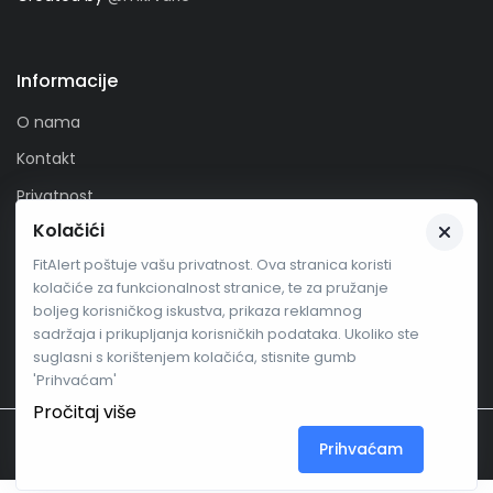
Informacije
O nama
Kontakt
Privatnost
Kolačići
Zaprati nas
FitAlert poštuje vašu privatnost. Ova stranica koristi
kolačiće za funkcionalnost stranice, te za pružanje
boljeg korisničkog iskustva, prikaza reklamnog
sadržaja i prikupljanja korisničkih podataka. Ukoliko ste
suglasni s korištenjem kolačića, stisnite gumb
'Prihvaćam'
Pročitaj više
FITALERT
.me
© Fitalert 2026.
Prihvaćam