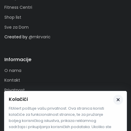
Fitness Centri
Shop list
Sve za Dom
Created by
@mkrvaric
Informacije
O nama
Kontakt
Privatnost
Kolačići
Zaprati nas
FitAlert poštuje vašu privatnost. Ova stranica koristi
kolačiće za funkcionalnost stranice, te za pružanje
boljeg korisničkog iskustva, prikaza reklamnog
sadržaja i prikupljanja korisničkih podataka. Ukoliko ste