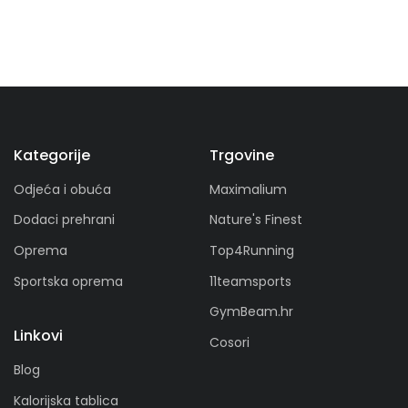
Kategorije
Trgovine
Odjeća i obuća
Maximalium
Dodaci prehrani
Nature's Finest
Oprema
Top4Running
Sportska oprema
11teamsports
GymBeam.hr
Linkovi
Cosori
Blog
Kalorijska tablica