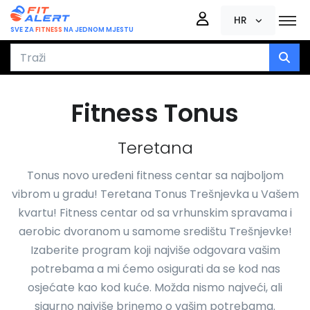
HR
SVE ZA
FITNESS
NA JEDNOM MJESTU
Fitness Tonus
Teretana
Tonus novo uređeni fitness centar sa najboljom
vibrom u gradu! Teretana Tonus Trešnjevka u Vašem
kvartu! Fitness centar od sa vrhunskim spravama i
aerobic dvoranom u samome središtu Trešnjevke!
Izaberite program koji najviše odgovara vašim
potrebama a mi ćemo osigurati da se kod nas
osjećate kao kod kuće. Možda nismo najveći, ali
sigurno najviše brinemo o vašim potrebama.