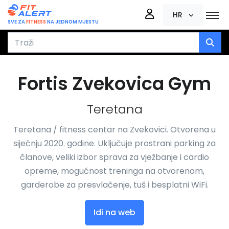
HR
SVE ZA
FITNESS
NA JEDNOM MJESTU
Fortis Zvekovica Gym
Teretana
Teretana / fitness centar na Zvekovici. Otvorena u
siječnju 2020. godine. Uključuje prostrani parking za
članove, veliki izbor sprava za vježbanje i cardio
opreme, mogućnost treninga na otvorenom,
garderobe za presvlačenje, tuš i besplatni WiFi.
Idi na web