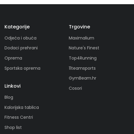
Kategorije
Trgovine
Odjeća i obuća
Maximalium
Dodaci prehrani
Nature's Finest
Oprema
Top4Running
Sportska oprema
11teamsports
GymBeam.hr
Linkovi
Cosori
Blog
Kalorijska tablica
Fitness Centri
Shop list