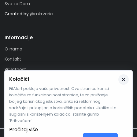
Sve za Dom
Created by
@mkrvaric
Informacije
O nama
Kontakt
Privatnost
Kolačići
Zaprati nas
FitAlert poštuje vašu privatnost. Ova stranica koristi
kolačiće za funkcionalnost stranice, te za pružanje
boljeg korisničkog iskustva, prikaza reklamnog
sadržaja i prikupljanja korisničkih podataka. Ukoliko ste
suglasni s korištenjem kolačića, stisnite gumb
'Prihvaćam'
Pročitaj više