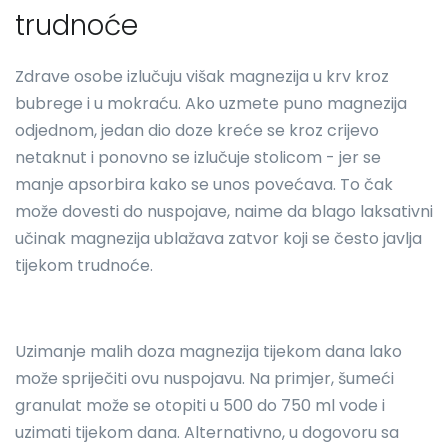
trudnoće
Zdrave osobe izlučuju višak magnezija u krv kroz
bubrege i u mokraću. Ako uzmete puno magnezija
odjednom, jedan dio doze kreće se kroz crijevo
netaknut i ponovno se izlučuje stolicom - jer se
manje apsorbira kako se unos povećava. To čak
može dovesti do nuspojave, naime da blago laksativni
učinak magnezija ublažava zatvor koji se često javlja
tijekom trudnoće.
Uzimanje malih doza magnezija tijekom dana lako
može spriječiti ovu nuspojavu. Na primjer, šumeći
granulat može se otopiti u 500 do 750 ml vode i
uzimati tijekom dana. Alternativno, u dogovoru sa