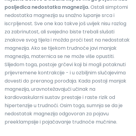
posljedica nedostatka magnezija.
Ostali simptomi
nedostatka magnezija su snažno lupanje srca i
iscrpljenost. Sve one kao takve još uvijek nisu razlog
za zabrinutost, ali svejedno biste trebali slušati
znakove svog tijela i možda proći test na nedostatak
magnezija. Ako se tijekom trudnoće javi manjak
magnezija, maternica se ne može više opustiti.
Slijedom toga, postoje grčevi koji bi mogli potaknuti
prijevremene kontrakcije - i u ozbiljnim slučajevima
dovesti do preranog porođaja. Kada postoji manjak
magnezija, uravnotežavajući učinak na
kardiovaskularni sustav prestaje i raste rizik od
hipertenzije u trudnoći. Osim toga, sumnja se da je
nedostatak magnezija odgovoran za pojavu
preeklampsije i pojačavanje trudnoće mučnine.