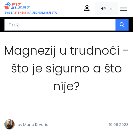
HR
SVE ZA
FITNESS
NA JEDNOM MJESTU
Magnezij u trudnoći -
što je sigurno a što
nije?
by Mario Krvarić
19.08.2023