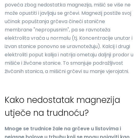
poveća zbog nedostatka magnezija, mišić se više ne
može opustiti i javljaju se grčevi. Magnezij postiže svoj
učinak popuštanja grčeva čineći stanične
membrane "nepropusnim", pa se ravnoteža
elektrolita vraća u normalu (tj. Koncentracije unutar i
izvan stanice ponovno se uravnotežuju). Kalcij i drugi
elektroliti poput kalija i natrija ometaju daljnji prodor u
mišiće i živčane stanice. To smanjuje podražljivost
živčanih stanica, a mišićni grčevi su manje vjerojatni.
Kako nedostatak magnezija
utječe na trudnoću?
Mnoge se trudnice žale na grčeve u listovima i
nejasne bolove u trbuhu koji se mogu pojaviti kao