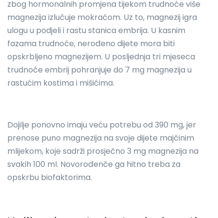
zbog hormonalnih promjena tijekom trudnoće više
magnezija izlučuje mokraćom. Uz to, magnezij igra
ulogu u podjeli i rastu stanica embrija. U kasnim
fazama trudnoće, nerođeno dijete mora biti
opskrbljeno magnezijem. U posljednja tri mjeseca
trudnoće embrij pohranjuje do 7 mg magnezija u
rastućim kostima i mišićima.
Dojilje ponovno imaju veću potrebu od 390 mg, jer
prenose puno magnezija na svoje dijete majčinim
mlijekom, koje sadrži prosječno 3 mg magnezija na
svakih 100 ml. Novorođenče ga hitno treba za
opskrbu biofaktorima.