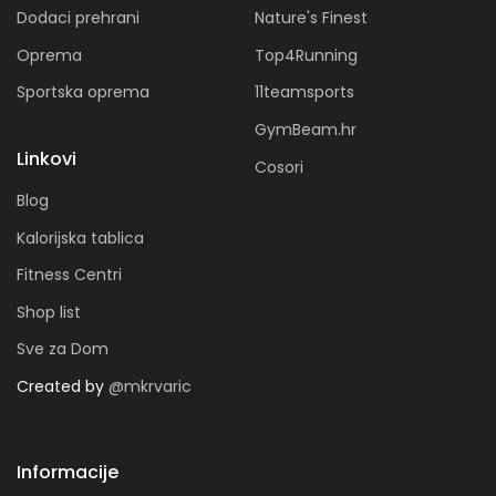
Dodaci prehrani
Nature's Finest
Oprema
Top4Running
Sportska oprema
11teamsports
GymBeam.hr
Linkovi
Cosori
Blog
Kalorijska tablica
Fitness Centri
Shop list
Sve za Dom
Created by
@mkrvaric
Informacije