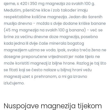
sjeme, s 420 i 350 mg magnezija za svakih 100 g.
Međutim, pšenične klice i zob također imaju
respektabilne količine magnezija. Jedan dio šarenih
muslija dnevno - možda s dvije dodane kriške banane
(45 mg magnezija na svakih 100 g banana) - već se
brine za većinu dnevne doze magnezija, posebno
kada jedna ili dvije čaše minerala bogatog
magnezijem uzima se voda. Ipak, svaka treća žena ne
dosegne preporučene vrijednosti jer naše tijelo ne
može koristiti magnezij iz biljne hrane. Razlog je taj što
se fitati koji se često nalaze u biljnoj hrani vežu
magnezij uzet s prehranom, a mi ga izravno
izlučujemo.
Nuspojave magnezija tijekom