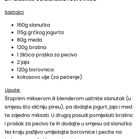
Sastojci:
160g slanutka
115g grčkog jogurta
80g meda
120g brašna
1 žličica praška za pecivo
2 jaja
120g borovnica
kokosovo ulje (za pečenje)
Upute:
Štapnim mikserom ili blenderom usitnite slanutak (u
smjesu što sličniju pireu), pa dodajte jogurt, jaja i med
te zajedno miksati. U drugoj posudi pomiješati brašno
i prašak za pecivo te ih dodajte u smjesu od slanutka.
Na kraju pažljivo umiješajte borovnice i pecite na