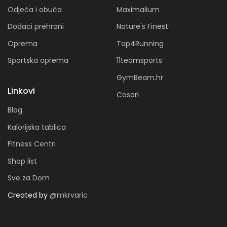
Odjeća i obuća
Maximalium
Dodaci prehrani
Nature's Finest
Oprema
Top4Running
Sportska oprema
11teamsports
GymBeam.hr
Linkovi
Cosori
Blog
Kalorijska tablica
Fitness Centri
Shop list
Sve za Dom
Created by
@mkrvaric