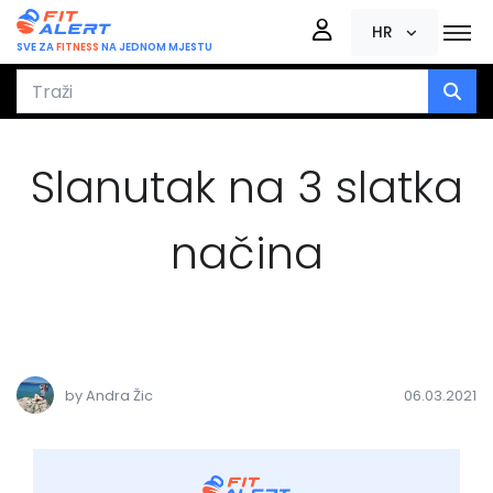
HR
SVE ZA
FITNESS
NA JEDNOM MJESTU
Slanutak na 3 slatka
načina
by Andra Žic
06.03.2021