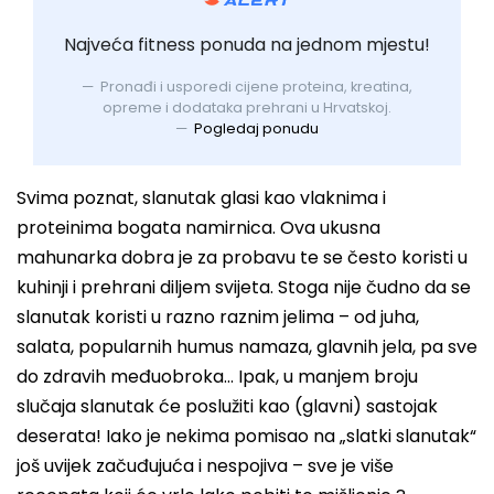
Najveća fitness ponuda na jednom mjestu!
Pronađi i usporedi cijene proteina, kreatina,
opreme i dodataka prehrani u Hrvatskoj.
Pogledaj ponudu
Svima poznat, slanutak glasi kao vlaknima i
proteinima bogata namirnica. Ova ukusna
mahunarka dobra je za probavu te se često koristi u
kuhinji i prehrani diljem svijeta. Stoga nije čudno da se
slanutak koristi u razno raznim jelima – od juha,
salata, popularnih humus namaza, glavnih jela, pa sve
do zdravih međuobroka… Ipak, u manjem broju
slučaja slanutak će poslužiti kao (glavni) sastojak
deserata! Iako je nekima pomisao na „slatki slanutak“
još uvijek začuđujuća i nespojiva – sve je više