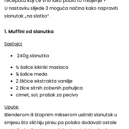
recepata koji će vrlo lako pobiti to mišljenje ?
U nastavku slijede 3 moguća načina kako napraviti
slanutak „na slatko“.
1. Muffini od slanutka
Sastojci:
240g slanutka
½ šalice kikiriki maslaca
¼ šalice meda
2 žličice ekstrakta vanilije
2 žlice sitnih zobenih pahuljica
cimet, sol, prašak za pecivo
Upute:
Blenderom ili štapnim mikserom usitniti slanutak u
smjesu što sličniju pireu pa polako dodavati ostale