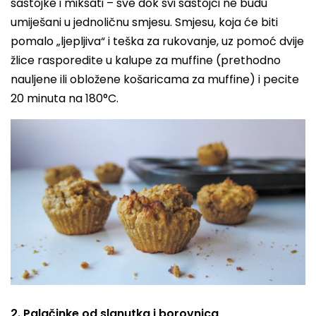
sastojke i miksati – sve dok svi sastojci ne budu
umiješani u jednoličnu smjesu. Smjesu, koja će biti
pomalo „ljepljiva“ i teška za rukovanje, uz pomoć dvije
žlice rasporedite u kalupe za muffine (prethodno
nauljene ili obložene košaricama za muffine) i pecite
20 minuta na 180°C.
2. Palačinke od slanutka i borovnica