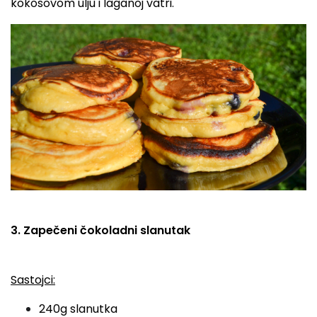
kokosovom ulju i laganoj vatri.
3. Zapečeni čokoladni slanutak
Sastojci:
240g slanutka