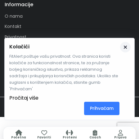
Informacije
O nama
Kontakt
Privatnost
Kolačići
Zaprati nas
FitAlert poštuje vašu privatnost. Ova stranica koristi
kolačiće za funkcionalnost stranice, te za pružanje
boljeg korisničkog iskustva, prikaza reklamnog
sadržaja i prikupljanja korisničkih podataka. Ukoliko ste
suglasni s korištenjem kolačića, stisnite gumb
'Prihvaćam'
Pročitaj više
FITALERT
.me
© Fitalert 2026.
Prihvaćam
Početna
Favoriti
Proteini
Coach
Prijava