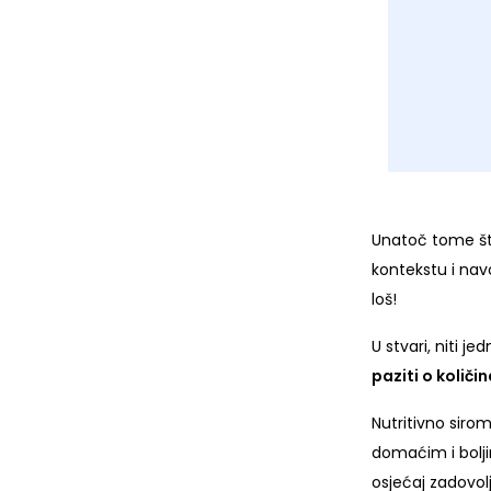
Unatoč tome što
kontekstu i nav
loš!
U stvari, niti je
paziti o količ
Nutritivno siro
domaćim i bolj
osjećaj zadovolj