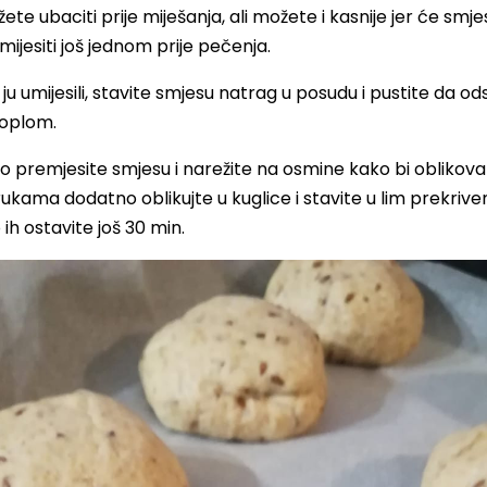
e ubaciti prije miješanja, ali možete i kasnije jer će smjes
jesiti još jednom prije pečenja.
ju umijesili, stavite smjesu natrag u posudu i pustite da ods
oplom.
 premjesite smjesu i narežite na osmine kako bi oblikova
ukama dodatno oblikujte u kuglice i stavite u lim prekriv
ih ostavite još 30 min.