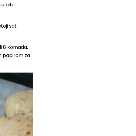
u biti
toji sat
li 8 komada.
en papirom za