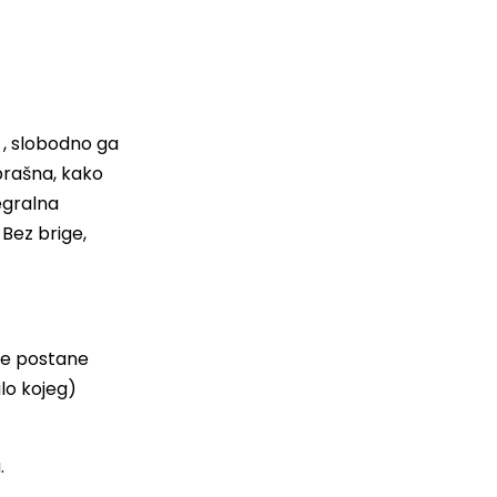
o , slobodno ga
 brašna, kako
egralna
 Bez brige,
ne postane
lo kojeg)
.