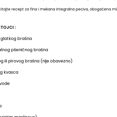
itajte recept za fina i mekana integralna peciva, obogaćena mi
TOJCI :
g glatkog brašna
alnog pšeničnog brašna
og ili pirovog brašna (nije obavezno)
og kvasca
 vode
a