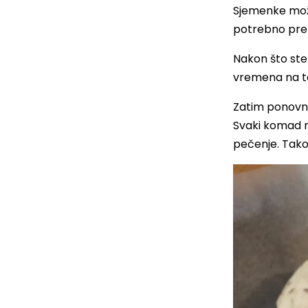
Sjemenke možet
potrebno premi
Nakon što ste 
vremena na t
Zatim ponovno
Svaki komad r
pečenje. Tako 