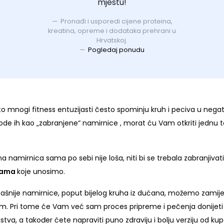
mjestu!
Pronađi i usporedi cijene proteina,
kreatina, opreme i dodataka prehrani u
Hrvatskoj.
Pogledaj ponudu
 mnogi fitness entuzijasti često spominju kruh i peciva u neg
ode ih kao „zabranjene“ namirnice , morat ću Vam otkriti jednu ta
dna namirnica sama po sebi nije loša, niti bi se trebala zabranjivati, 
inama
koje unosimo.
mašnije namirnice, poput bijelog kruha iz dućana, možemo zamijeni
im. Pri tome će Vam već sam proces pripreme i pečenja donijet
stva, a također ćete napraviti puno zdraviju i bolju verziju od ku