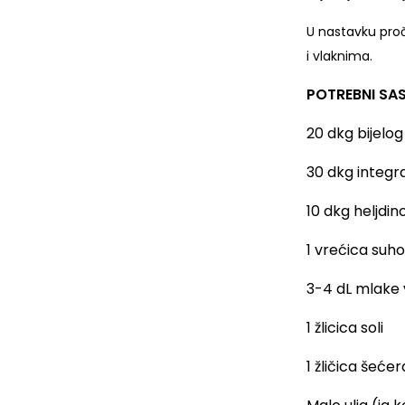
U nastavku proč
i vlaknima.
POTREBNI SAS
20 dkg bijelo
30 dkg integr
10 dkg heljdin
1 vrećica suh
3-4 dL mlake
1 žlicica soli
1 žličica šećer