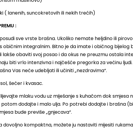
koristim maslinovo)
ki ( lanenih, suncokretovih ili nekih trećih)
PREMU :
posudi sve vrste brašna. Ukoliko nemate heljdino ili pirov
 običnim integralnim. Bitno je da imate i običnog bijelog
i lakše obaviti svoj posao i da okus ne preuzmu ostala int
aju biti vrlo intenzivna i najčešće pregorka za većinu ljudi.
ašna Vas neće udebljati ili učiniti „nezdravima“.
ol, šećer i kvasac.
ijevajte mlaku vodu uz miješanje s kuhačom dok smjesa 
potom dodajte i malo ulja. Po potrebi dodajte i brašna (bi
mjesa bude previše „gnjecava“.
a dovoljno kompaktna, možete ju nastaviti mijesiti rukama