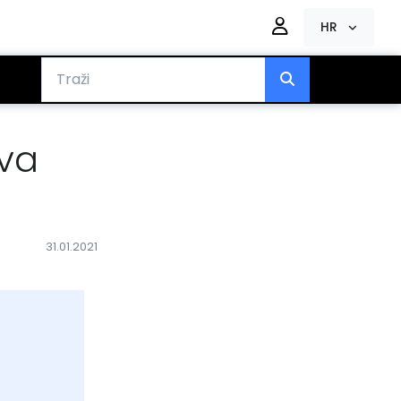
HR
va
31.01.2021