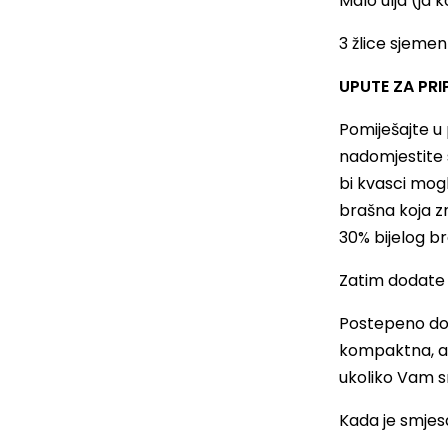
Malo ulja (ja 
3 žlice sjemen
UPUTE ZA PRI
Pomiješajte u 
nadomjestite s
bi kvasci mogl
brašna koja zn
30% bijelog br
Zatim dodate s
Postepeno dol
kompaktna, a 
ukoliko Vam s
Kada je smjes