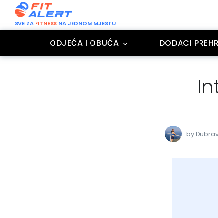
SVE ZA
FITNESS
NA JEDNOM MJESTU
ODJEĆA I OBUĆA
DODACI PREHR
I
by Dubrav