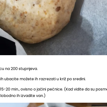
icu na 200 stupnjeva.
 ih ubacite možete ih razrezati u križ po sredini.
5-20 min., ovisno o jačini pećnice. (Kad vidite da su posme
lobodno ih izvadite van.)