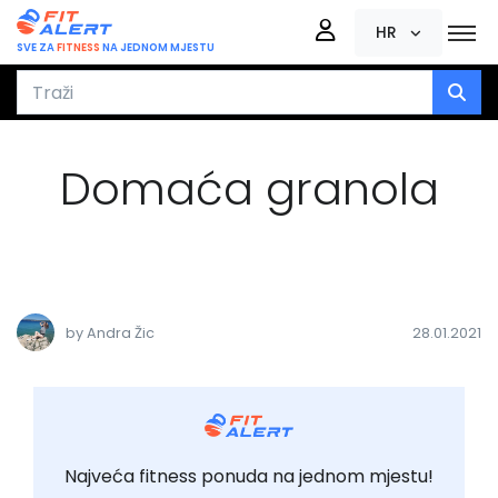
HR
SVE ZA
FITNESS
NA JEDNOM MJESTU
Domaća granola
by Andra Žic
28.01.2021
Najveća fitness ponuda na jednom mjestu!