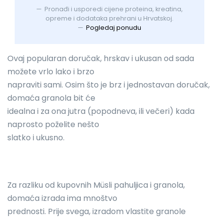
Pronađi i usporedi cijene proteina, kreatina,
opreme i dodataka prehrani u Hrvatskoj.
Pogledaj ponudu
Ovaj popularan doručak, hrskav i ukusan od sada
možete vrlo lako i brzo
napraviti sami. Osim što je brz i jednostavan doručak,
domaća granola bit će
idealna i za ona jutra (popodneva, ili večeri) kada
naprosto poželite nešto
slatko i ukusno.
Za razliku od kupovnih M
ü
sli pahuljica i granola,
domaća izrada ima mnoštvo
prednosti. Prije svega, izradom vlastite granole