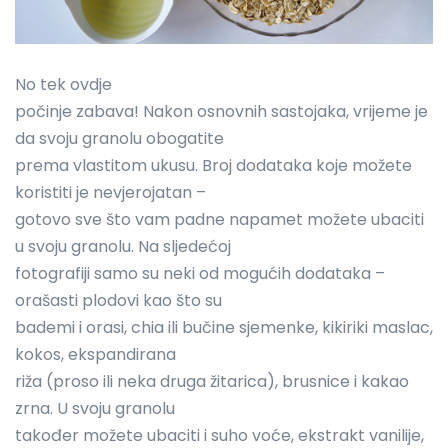
No tek ovdje
počinje zabava! Nakon osnovnih sastojaka, vrijeme je
da svoju granolu obogatite
prema vlastitom ukusu. Broj dodataka koje možete
koristiti je nevjerojatan –
gotovo sve što vam padne napamet možete ubaciti
u svoju granolu. Na sljedećoj
fotografiji samo su neki od mogućih dodataka –
orašasti plodovi kao što su
bademi i orasi, chia ili bučine sjemenke, kikiriki maslac,
kokos, ekspandirana
riža (proso ili neka druga žitarica), brusnice i kakao
zrna. U svoju granolu
također možete ubaciti i suho voće, ekstrakt vanilije,