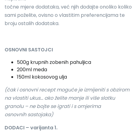
točne mjere dodataka, već njih dodajte onoliko koliko
sami poželite, ovisno o vlastitim preferencijama te
broju ostalih dodataka.
OSNOVNI SASTOJCI
500g krupnih zobenih pahuljica
200ml meda
150ml kokosovog ulja
(čak i osnovni recept moguće je izmijeniti s obzirom
na vlastiti ukus... ako želite manje ili više slatku
granolu – ne bojte se igrati i s omjerima
osnovnih sastojaka)
DODACI – varijanta 1.