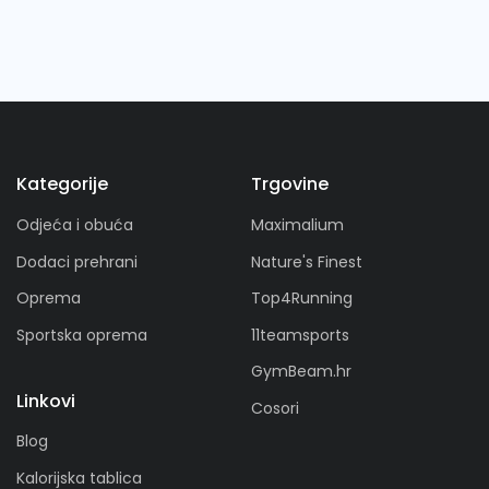
Kategorije
Trgovine
Odjeća i obuća
Maximalium
Dodaci prehrani
Nature's Finest
Oprema
Top4Running
Sportska oprema
11teamsports
GymBeam.hr
Linkovi
Cosori
Blog
Kalorijska tablica